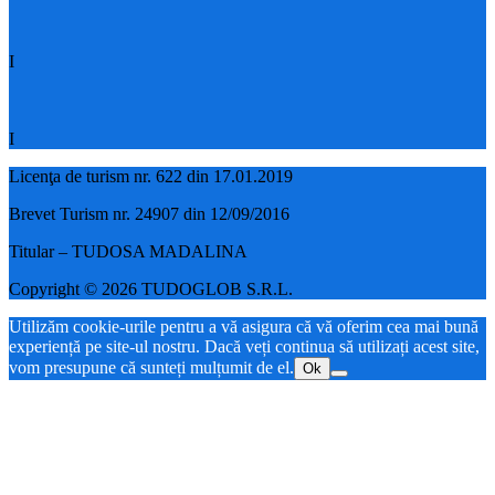
I
I
Licenţa de turism nr. 622 din 17.01.2019
Brevet Turism nr. 24907 din 12/09/2016
Titular – TUDOSA MADALINA
Copyright © 2026 TUDOGLOB S.R.L.
Utilizăm cookie-urile pentru a vă asigura că vă oferim cea mai bună
experiență pe site-ul nostru. Dacă veți continua să utilizați acest site,
vom presupune că sunteți mulțumit de el.
Ok