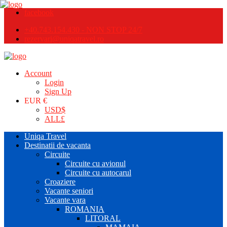
facebook
+40.743.154.430 - NON STOP 24/7
rezervari@uniqatravel.ro
Account
Login
Sign Up
EUR €
USD
$
ALL
£
Uniqa Travel
Destinatii de vacanta
Circuite
Circuite cu avionul
Circuite cu autocarul
Croaziere
Vacante seniori
Vacante vara
ROMANIA
LITORAL